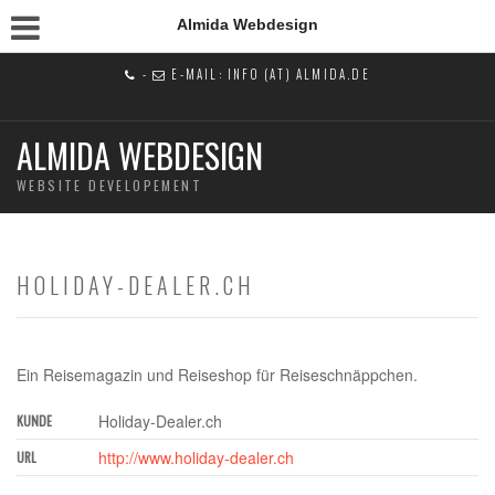
Almida Webdesign
-
E-MAIL: INFO (AT) ALMIDA.DE
ALMIDA WEBDESIGN
WEBSITE DEVELOPEMENT
HOLIDAY-DEALER.CH
Ein Reisemagazin und Reiseshop für Reiseschnäppchen.
Holiday-Dealer.ch
KUNDE
http://www.holiday-dealer.ch
URL